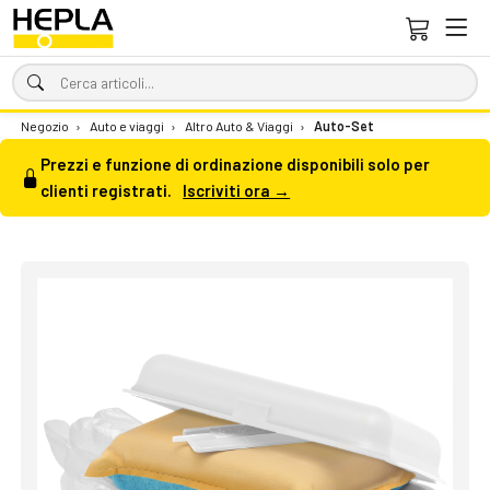
Negozio
›
Auto e viaggi
›
Altro Auto & Viaggi
›
Auto-Set
Prezzi e funzione di ordinazione disponibili solo per
clienti registrati.
Iscriviti ora →