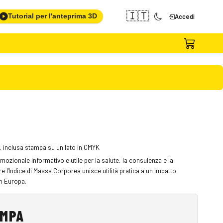
🇮🇹
Tutorial per l'anteprima 3D
Accedi
o, inclusa stampa su un lato in CMYK
omozionale informativo e utile per la salute, la consulenza e la
 l'Indice di Massa Corporea unisce utilità pratica a un impatto
in Europa.
AMPA