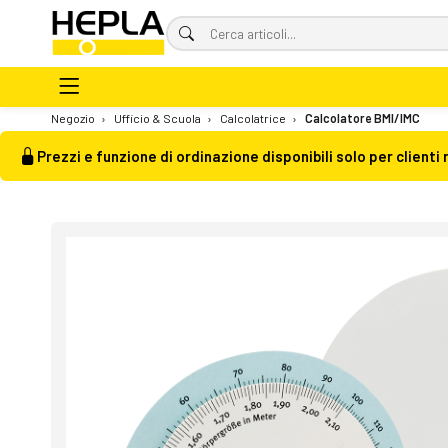
Negozio
›
Ufficio & Scuola
›
Calcolatrice
›
Calcolatore BMI/IMC
Prezzi e funzione di ordinazione disponibili solo per clienti 