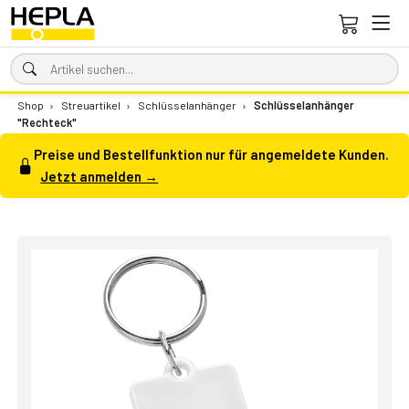
Shop
›
Streuartikel
›
Schlüsselanhänger
›
Schlüsselanhänger
"Rechteck"
Preise und Bestellfunktion nur für angemeldete Kunden.
Jetzt anmelden →