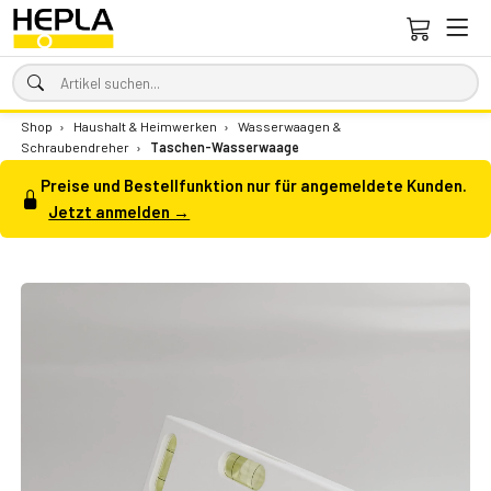
Shop
›
Haushalt & Heimwerken
›
Wasserwaagen &
Schraubendreher
›
Taschen-Wasserwaage
Preise und Bestellfunktion nur für angemeldete Kunden.
Jetzt anmelden →