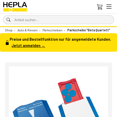
Shop
›
Auto & Reisen
›
Parkscheiben
›
Parkscheibe "Beta Quartett"
Preise und Bestellfunktion nur für angemeldete Kunden.
Jetzt anmelden →