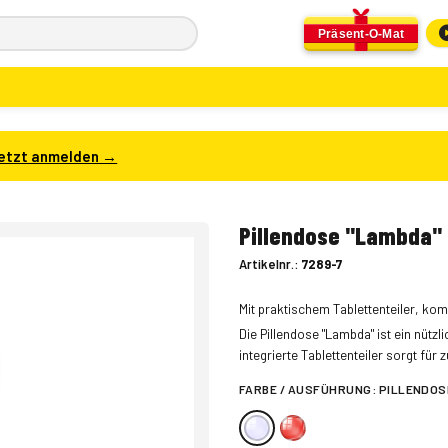
Präsent-O-Mat
etzt anmelden →
Pillendose "Lambda"
Artikelnr.:
7289-7
Mit praktischem Tablettenteiler, kom
Die Pillendose "Lambda" ist ein nützl
integrierte Tablettenteiler sorgt für
FARBE / AUSFÜHRUNG:
PILLENDOS