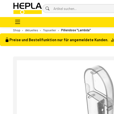
Shop
›
Aktuelles
›
Topseller
›
Pillendose "Lambda"
Preise und Bestellfunktion nur für angemeldete Kunden.
J