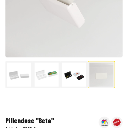
▶
Pillendose "Beta"