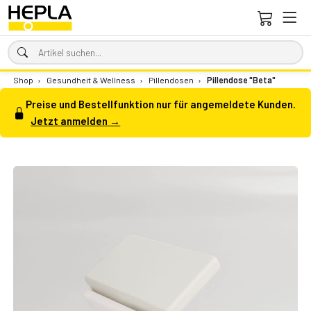
Shop
›
Gesundheit & Wellness
›
Pillendosen
›
Pillendose "Beta"
Preise und Bestellfunktion nur für angemeldete Kunden.
Jetzt anmelden →