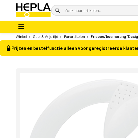
Winkel
›
Spel & Vrije tijd
›
Fanartikelen
›
Frisbee/boemerang "Desig
Prijzen en bestelfunctie alleen voor geregistreerde klante