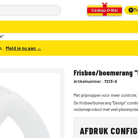
Tu
Cadeau-O-Mat
n"
n.
Meld je nu aan →
Frisbee/boemerang "
Artikelnummer.:
7213-0
Met gripnoppen voor meer controle, 
De frisbee/bumerang "Design" combine
reclameproduct met veel plezierpote
AFDRUK CONFI