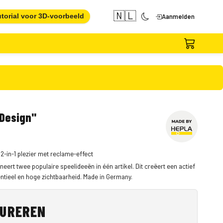
🇳🇱
torial voor 3D-voorbeeld
Aanmelden
Design"
2-in-1 plezier met reclame-effect
ert twee populaire speelideeën in één artikel. Dit creëert een actief
ntieel en hoge zichtbaarheid. Made in Germany.
GUREREN