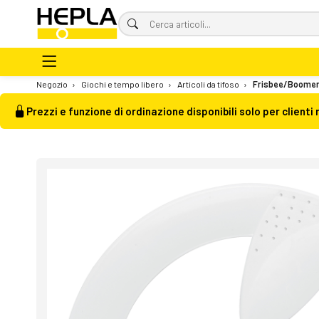
Negozio
›
Giochi e tempo libero
›
Articoli da tifoso
›
Frisbee/Boomer
Prezzi e funzione di ordinazione disponibili solo per clienti 