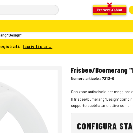
Present-O-Mat
ang "Design"
registrati.
Iscriviti ora →
Frisbee/Boomerang "
Numero articolo.:
7213-0
Con zone antiscivolo per maggiore co
Il frisbee/bumerang "Design" combina
supporto pubblicitario attivo con un 
CONFIGURA ST