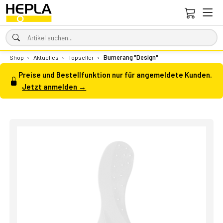
Shop
›
Aktuelles
›
Topseller
›
Bumerang "Design"
Preise und Bestellfunktion nur für angemeldete Kunden.
Jetzt anmelden →