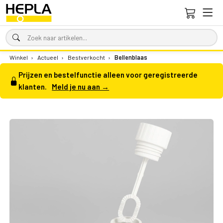
Winkel
›
Actueel
›
Bestverkocht
›
Bellenblaas
Prijzen en bestelfunctie alleen voor geregistreerde
klanten.
Meld je nu aan →