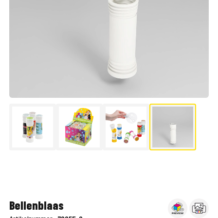
▶
Bellenblaas