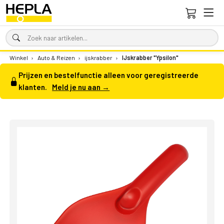
Winkel
›
Auto & Reizen
›
ijskrabber
›
IJskrabber "Ypsilon"
Prijzen en bestelfunctie alleen voor geregistreerde
klanten.
Meld je nu aan →