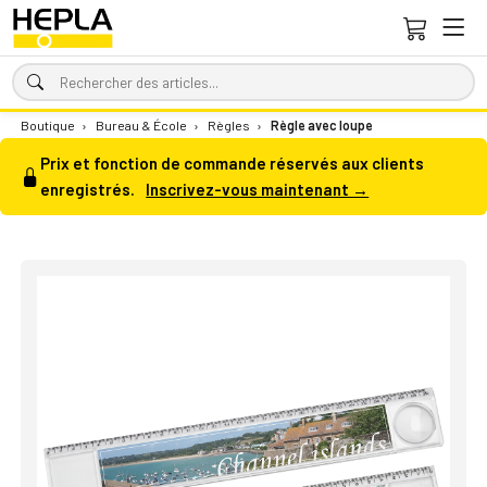
Boutique
›
Bureau & École
›
Règles
›
Règle avec loupe
Prix et fonction de commande réservés aux clients
enregistrés.
Inscrivez-vous maintenant →