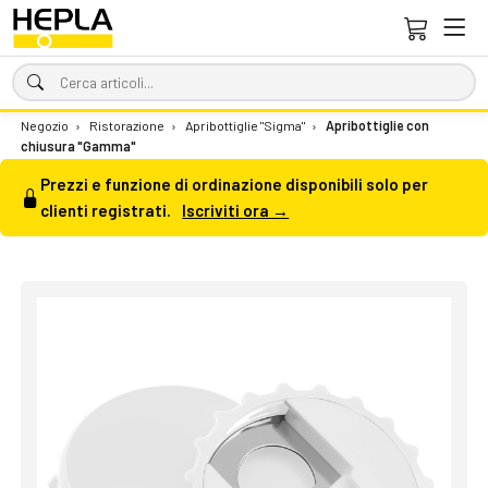
Negozio
›
Ristorazione
›
Apribottiglie "Sigma"
›
Apribottiglie con
chiusura "Gamma"
Prezzi e funzione di ordinazione disponibili solo per
clienti registrati.
Iscriviti ora →