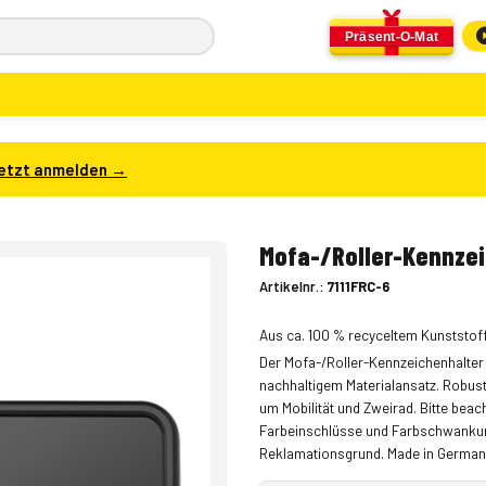
Präsent-O-Mat
etzt anmelden →
Mofa-/Roller-Kennze
Artikelnr.:
7111FRC-6
Aus ca. 100 % recyceltem Kunststoff
Der Mofa-/Roller-Kennzeichenhalter 
nachhaltigem Materialansatz. Robuste
um Mobilität und Zweirad. Bitte bea
Farbeinschlüsse und Farbschwankunge
Reklamationsgrund. Made in German