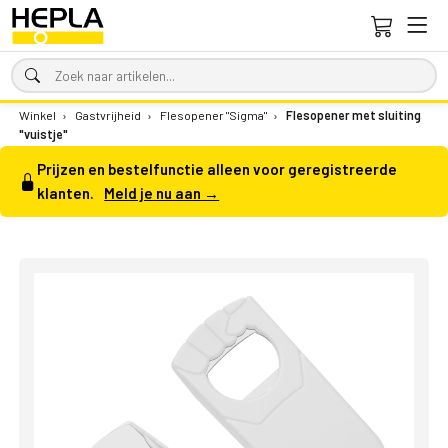
Winkel
›
Gastvrijheid
›
Flesopener "Sigma"
›
Flesopener met sluiting
"vuistje"
Prijzen en bestelfunctie alleen voor geregistreerde
klanten.
Meld je nu aan →