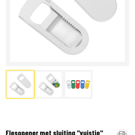
Flesopener met sluiting "vuistje"