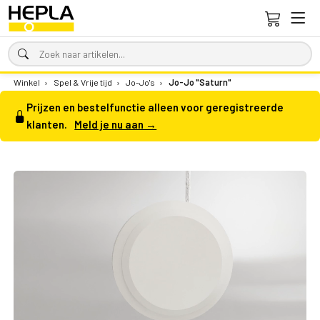
Winkel
›
Spel & Vrije tijd
›
Jo-Jo's
›
Jo-Jo "Saturn"
Prijzen en bestelfunctie alleen voor geregistreerde
klanten.
Meld je nu aan →