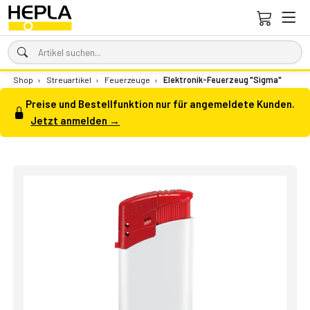
Shop
›
Streuartikel
›
Feuerzeuge
›
Elektronik-Feuerzeug "Sigma"
Preise und Bestellfunktion nur für angemeldete Kunden.
Jetzt anmelden →