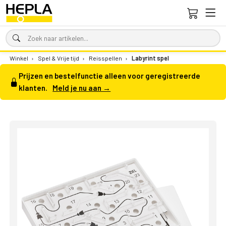
Winkel
›
Spel & Vrije tijd
›
Reisspellen
›
Labyrint spel
Prijzen en bestelfunctie alleen voor geregistreerde
klanten.
Meld je nu aan →