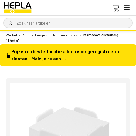
Winkel
›
Notitiedoosjes
›
Notitiedoosjes
›
Memobox, dikwandig
"Theta"
Prijzen en bestelfunctie alleen voor geregistreerde
klanten.
Meld je nu aan →