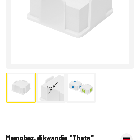
Memobox, dikwandig "Theta"