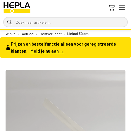
Winkel
›
Actueel
›
Bestverkocht
›
Liniaal 30 cm
Prijzen en bestelfunctie alleen voor geregistreerde
klanten.
Meld je nu aan →