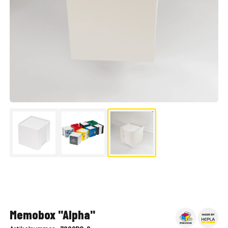
▶
Memobox "Alpha"