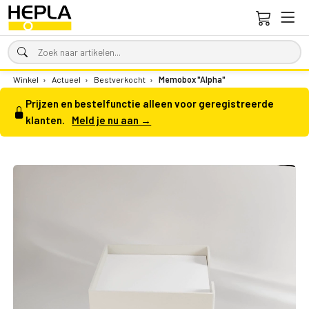
Winkel
›
Actueel
›
Bestverkocht
›
Memobox "Alpha"
Prijzen en bestelfunctie alleen voor geregistreerde
klanten.
Meld je nu aan →