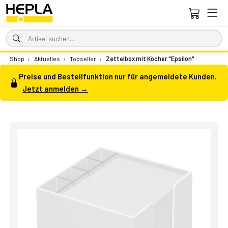
Shop
›
Aktuelles
›
Topseller
›
Zettelbox mit Köcher "Epsilon"
Preise und Bestellfunktion nur für angemeldete Kunden.
Jetzt anmelden →