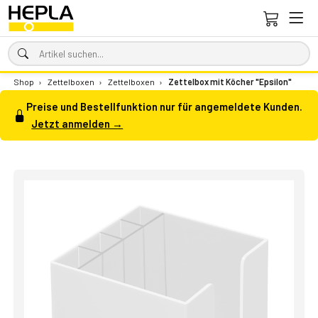
Shop
›
Zettelboxen
›
Zettelboxen
›
Zettelbox mit Köcher "Epsilon"
Preise und Bestellfunktion nur für angemeldete Kunden.
Jetzt anmelden →