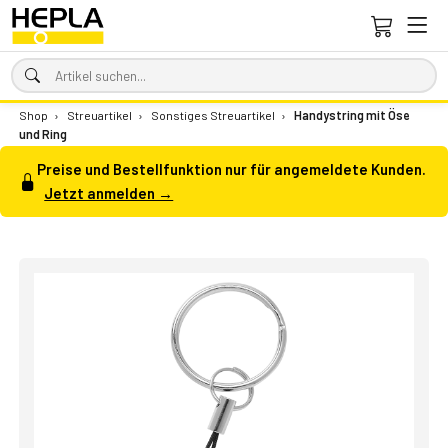
Shop
›
Streuartikel
›
Sonstiges Streuartikel
›
Handystring mit Öse
und Ring
Preise und Bestellfunktion nur für angemeldete Kunden.
Jetzt anmelden →