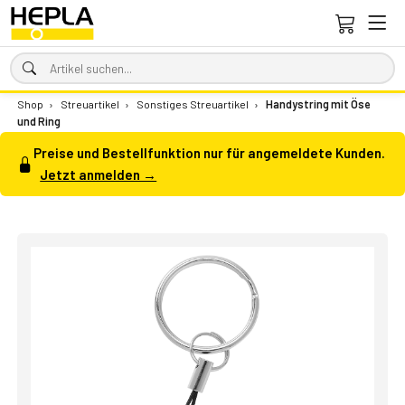
Shop
›
Streuartikel
›
Sonstiges Streuartikel
›
Handystring mit Öse
und Ring
Preise und Bestellfunktion nur für angemeldete Kunden.
Jetzt anmelden →