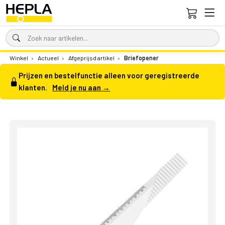
Winkel
›
Actueel
›
Afgeprijsd artikel
›
Briefopener
Prijzen en bestelfunctie alleen voor geregistreerde
klanten.
Meld je nu aan →