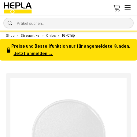
Shop
›
Streuartikel
›
Chips
›
1€-Chip
Preise und Bestellfunktion nur für angemeldete Kunden.
Jetzt anmelden →