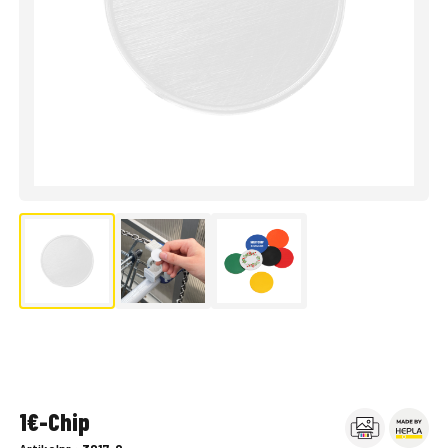
1€-Chip